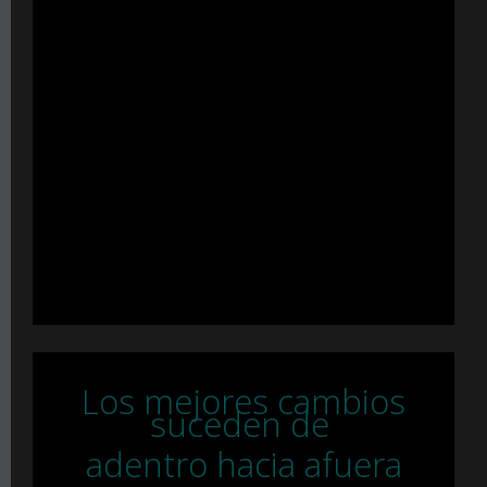
Suero Detoxificacion: recomendado para activar el
metabolismo, ayuda a la eliminación de las toxinas
de nuestro organismo a través del sistema
digestivo, hepático, renal y linfático.
Suero antienvejecimiento: Ayuda para mejorar la
elasticidad de la piel, mejorar procesos de
regeneración o cicatrización, también combate los
daños causados en la piel por los malos hábitos,
mejorando la lozanía de esta.
Los mejores cambios
suceden de
adentro hacia afuera