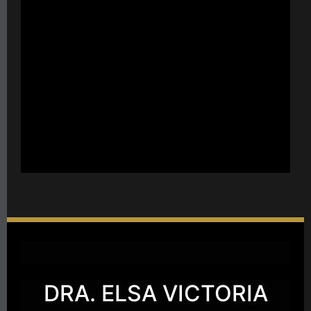
Transversal 22 #98-82, Consultorio 303,
Edificio Porta 100 Centro Médico Dalí,
Consultorio: 419, Bogotá-Colombia
derma@doctorahoyos.com
Lunes a Viernes: 8:00 a.m. a 6:00 p.m.
Sábados: 8:00 a.m. a 12:00 p.m.
DRA. ELSA VICTORIA