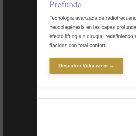
Profundo
n
Tecnología avanzada de radiofrecuenc
B
neocolagénesis en las capas profunda
o
efecto lifting sin cirugía, redefiniendo
flacidez con total confort.
g
o
Descubrir Volnewmer →
t
á
|
T