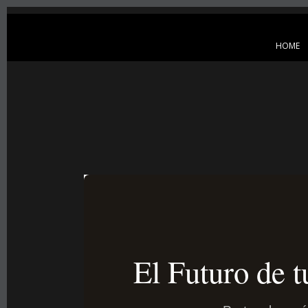
HOME
R
e
j
El Futuro de t
u