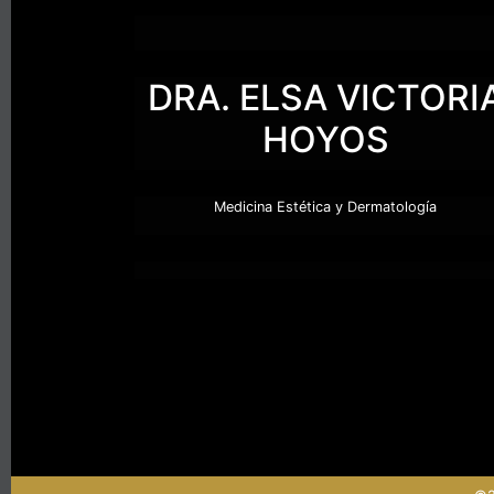
T
r
DRA. ELSA VICTORI
a
t
HOYOS
a
m
i
Medicina Estética y Dermatología
e
n
t
o
s
e
s
t
e
l