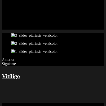
Pitiriaisis Versicolor
La palabra “pitiriasis” significa descamación y “versicolor”, cambio
de color. Se produce por aumento excesivo de un hongo conocido
como Malassezia furfur que vive normalmente en la piel de todas las
personas. Sólo ciertas circunstancias como la humedad favorecen
que algunas personas presenten enfermedad por este hongo.
Anterior
Siguiente
Vitíligo