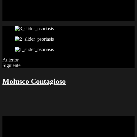
rápidamente y producen descamación importante en la superficie de
la piel. Adicionalmente hay liberación de sustancias inflamatorias
que hacen que las lesiones sean rojas y con costras gruesas. Puede
afectar toda la piel incluyendo el cuero cabelludo y las uñas.
Anterior
Siguiente
Molusco Contagioso
Molusco Contagioso