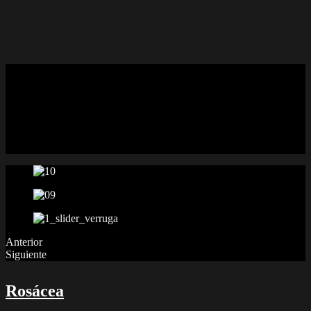
Verrugas
Las verrugas son lesiones benignas muy frecuentes causadas por
una infección por el virus del papiloma humano (VPH). Dada su
naturaleza viral son lesiones contagiosas que pueden extenderse
dentro del mismo paciente y a otras personas.
Anterior
Siguiente
Rosácea