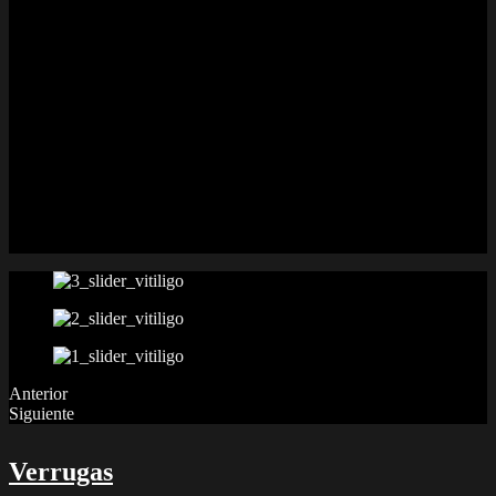
Vitiligo
El vitiligo es una enfermedad en la que aparecen manchas blancas
en la piel como resultado de la pérdida de pigmento. Aunque puede
aparecer en cualquier parte del cuerpo, es especialmente frecuente
en cara (alrededor de los ojos y labios), manos, brazos, piernas y
áreas genitales.
Actualmente no se conoce la causa exacta de que esto ocurra, pero
la teoría más aceptada es que se trata de una enfermedad autoinmune
en el que las defensas del cuerpo reconocen como extraños a los
propios melanocitos, y los destruyen.
Anterior
Siguiente
Verrugas