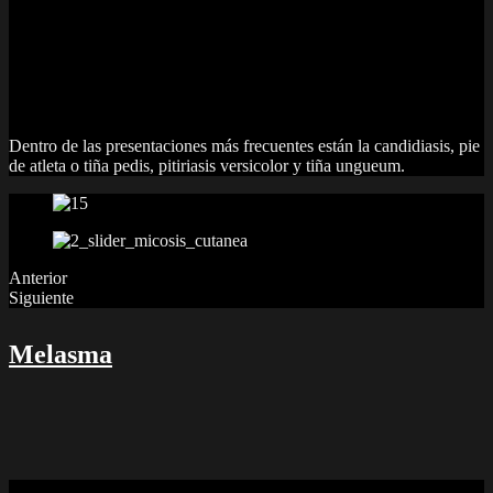
Micosis Cutánea
Se denomina micosis cutánea a la infección de la piel por hongos.
Existen numerosos tipos de infecciones cutáneas por hongos,
dependiendo fundamentalmente del hongo causante y del lugar
afectado (pies, uñas, pliegues, cuero cabelludo, entre otros).
Dentro de las presentaciones más frecuentes están la candidiasis, pie
de atleta o tiña pedis, pitiriasis versicolor y tiña ungueum.
Anterior
Siguiente
Melasma
Melasma